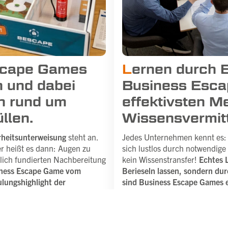
scape Games
L
ernen durch 
n und dabei
Business Esca
en rund um
effektivsten M
llen.
Wissensvermitt
erheitsunterweisung
steht an.
Jedes Unternehmen kennt es: 
er heißt es dann: Augen zu
sich lustlos durch notwendige
hlich fundierten Nachbereitung
kein Wissenstransfer!
Echtes L
siness Escape Game vom
Berieseln lassen, sondern du
lungshighlight der
sind Business Escape Games e
Be