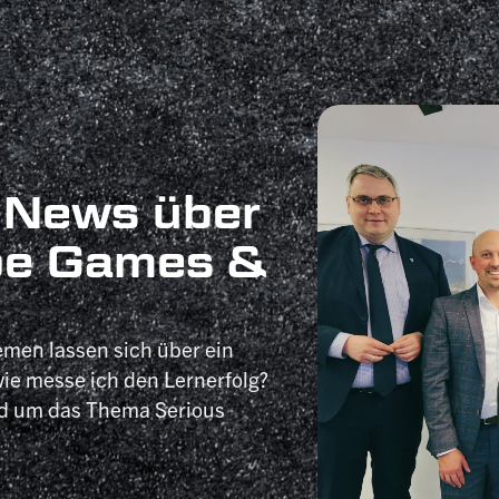
 News über
pe Games &
emen lassen sich über ein
ie messe ich den Lernerfolg?
nd um das Thema Serious