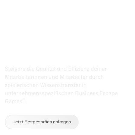
(K)eine Spielerei für
Qualität, Sicherheit &
Effizienz in deinem
Team!
Steigere die Qualität und Effizienz deiner
Mitarbeiterinnen und Mitarbeiter durch
spielerischen Wissenstransfer in
unternehmensspezifischen Business Escape
®
Games
.
Jetzt Erstgespräch anfragen