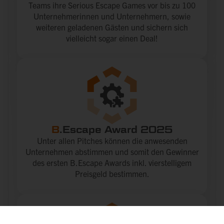
Teams ihre Serious Escape Games vor bis zu 100
Unternehmerinnen und Unternehmern, sowie
weiteren geladenen Gästen und sichern sich
vielleicht sogar einen Deal!
B
.Escape Award 2025
Unter allen Pitches können die anwesenden
Unternehmen abstimmen und somit den Gewinner
des ersten B.Escape Awards inkl. vierstelligem
Preisgeld bestimmen.