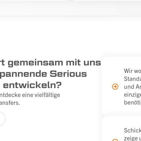
ert gemeinsam mit uns
Wir wo
pannende Serious
Standa
 entwickeln?
und Ar
einzig
decke eine vielfältige
benöti
ansfers.
Schick
zeige 