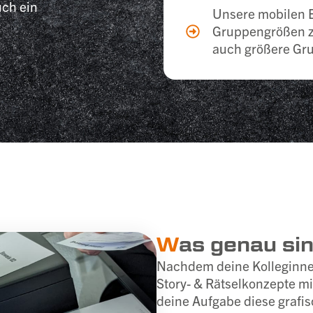
uch ein
Unsere mobilen E
Gruppengrößen z
auch größere Gru
W
as genau si
Nachdem deine Kolleginnen
Story- & Rätselkonzepte m
deine Aufgabe diese grafis