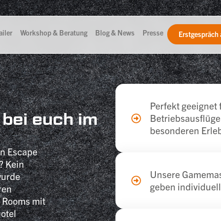
iler
Workshop & Beratung
Blog & News
Presse
Erstgespräch 
Perfekt geeignet
 bei euch im
Betriebsausflüg
besonderen Erleb
nen Escape
? Kein
Unsere Gamemaste
wurde
geben individuell
ren
e Rooms mit
otel