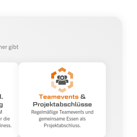
her gibt
l.
Teamevents
&
g
Projektabschlüsse
M
Regelmäßige Teamevents und
r die
gemeinsame Essen als
iness.
Projektabschluss.